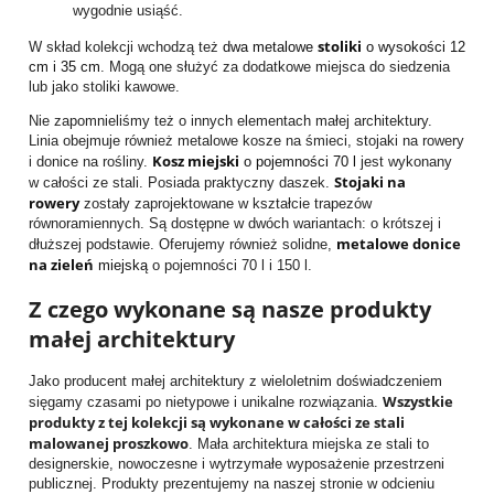
wygodnie usiąść.
stoliki
W skład kolekcji wchodzą też
dwa metalowe
o wysokości 12
cm i 35 cm
. Mogą one służyć za dodatkowe miejsca do siedzenia
lub jako stoliki kawowe.
Nie zapomnieliśmy też o innych elementach małej architektury.
Linia obejmuje również metalowe kosze na śmieci, stojaki na rowery
Kosz miejski
i donice na rośliny.
o pojemności 70 l
jest wykonany
Stojaki na
w całości ze stali. Posiada praktyczny daszek.
rowery
zostały zaprojektowane w kształcie trapezów
równoramiennych. Są dostępne w dwóch wariantach: o krótszej i
metalowe donice
dłuższej podstawie. Oferujemy również solidne,
na zieleń
miejską
o pojemności 70 l i 150 l.
Z czego wykonane są nasze produkty
małej architektury
Jako producent małej architektury z wieloletnim doświadczeniem
Wszystkie
sięgamy czasami po nietypowe i unikalne rozwiązania.
produkty z tej kolekcji są wykonane w całości ze stali
malowanej proszkowo
. Mała architektura miejska ze stali to
designerskie, nowoczesne i wytrzymałe wyposażenie przestrzeni
publicznej. Produkty prezentujemy na naszej stronie w odcieniu