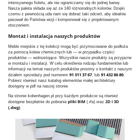
intensywnego fioletu, ale nie ograniczamy się do jednej barwy.
Nasza paleta składa się aż ze 140 różnorodnych kolorów. Dzięki
czemu z pewnością uda nam się dobrać taki odcień, aby idealnie
pasował do Państwa wizji i komponował się z projektowanym
otoczeniem.
Montaż i instalacja naszych produktów
Meble miejskie z tej kolekcji mogą być przymocowane do podłoża
za pomocą kotew chemicznych lub — w przypadku części
produktów — wolnostojące. Wszystkie nasze produkty są przyjazne
w montażu i instalacji. W celu określenia rodzaju fundamentów lub
informacji na temat naszych produktów prosimy o kontakt z naszym
91 311 37 67
91 432 86 80
działem sprzedaży pod numerem
, lub
.
Pobierz również nasz katalog elementów małej architektury
dostępny w pdf na naszej stronie.
Na stronie kobenhagen.pl przy każdym produkcie są również
pliki BIM
2D i 3D
dostępne bezpłatnie do pobrania
(.rfa) oraz
(.dwg)
.